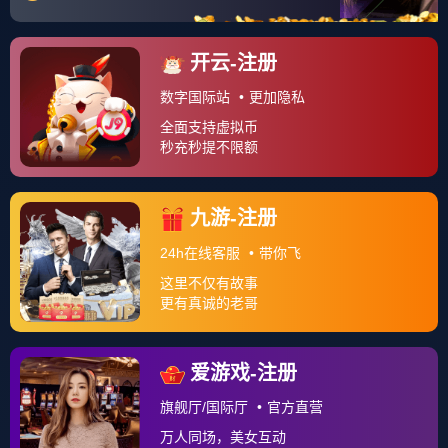
处于新老更替，并不被视为夺冠热门本赛季广东队人员。