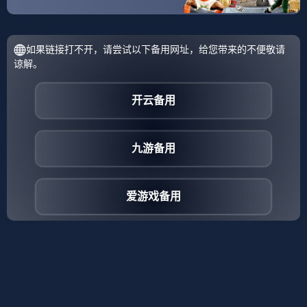
凭借着在总决赛中的出色发挥以及谦虚低调的性格，徐杰越
来越受到广东球迷的喜爱，他也在赛季结束之后正式入选了
中国国青U19男篮，并入选了6月26日中国篮协U19男篮世
界杯的中国队正式名单 就这样，19岁的徐杰在自己的第一
个CBA赛季之后便开启了国家队生涯 在世界杯中徐杰依旧
延续了自己在联赛中的风格，机敏的抢断。
最终，深圳以9161获胜，继去年再次挺进总决赛赛后深圳队
主教练周军华表示，教练员和球员都在积极准备这场比赛，
付出了100%。
北控队43个新疆队41个深圳队38个 新疆和深圳进入榜单没
有意外，两队都有盖帽高手，而北控队能够力压两队主要得
益于孙悦在后卫线上的身高优势以及内线长人的轮番上阵，
而北控本赛季也就这项是最亮眼的数据了 8进攻效率排名